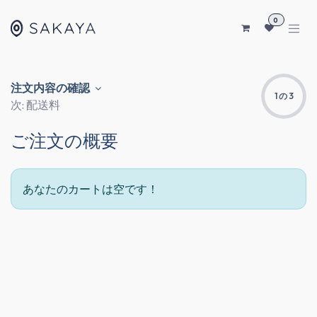
コンテンツへスキップ
0
注文内容の確認
1 の 3
次: 配送料
ご注文の概要
あなたのカートは空です！