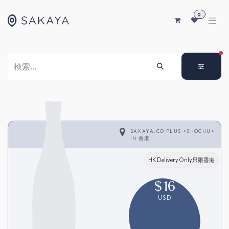
コンテンツへスキップ
0
FI
SAKAYA.CO PLUS <SHOCHU>
IN
香港
HK Delivery Only只限香港
$
16
USD