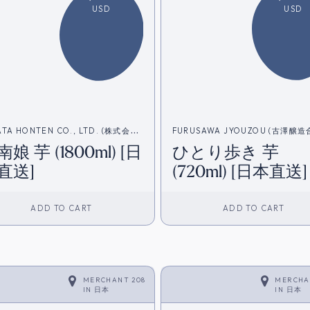
USD
USD
ATA HONTEN CO., LTD. (株式会社
FURUSAWA JYOUZOU (古澤醸
娘 芋 (1800ml) [日
ひとり歩き 芋
本店)
社）
直送]
(720ml) [日本直送]
ADD TO CART
ADD TO CART
MERCHANT 208
MERCHA
IN
日本
IN
日本