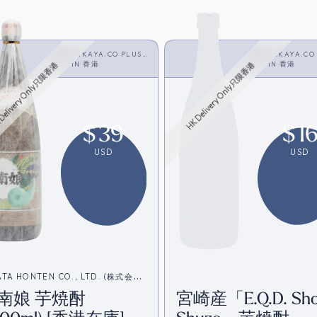
SAKAYA.CO PLUS
SAKAYA.CO
<SHOCHU>
IN
香港
<SHOCHU>
IN
香港
Delivery Only只限香港
HK Delivery Only只限香港
$
39
$
1
USD
USD
ATA HONTEN CO., LTD. (株式会社
南娘 芋焼酎
宮崎産「E.Q.D. Sho
本店)