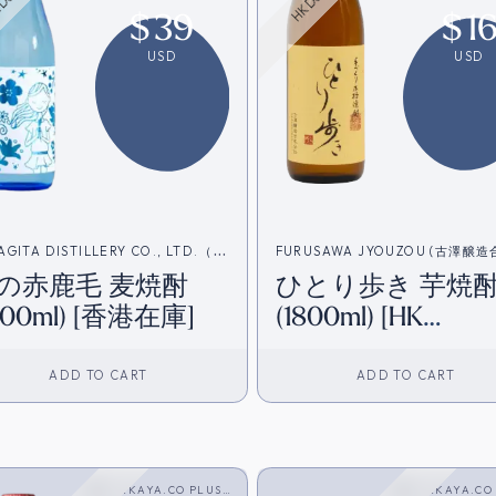
$
39
$
1
USD
USD
AGITA DISTILLERY CO., LTD.（柳
FURUSAWA JYOUZOU (古澤醸
の赤鹿毛 麦焼酎
ひとり歩き 芋焼
造合名会社）
社）
800ml) [香港在庫]
(1800ml) [HK
Inventory]
ADD TO CART
ADD TO CART
SAKAYA.CO PLUS
SAKAYA.CO