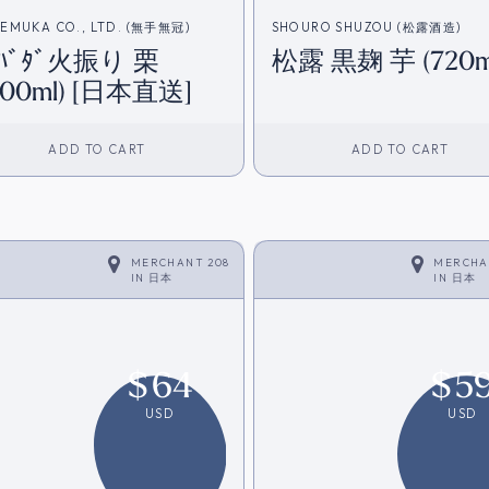
EMUKA CO., LTD. (無手無冠)
SHOURO SHUZOU (松露酒造)
ﾞﾊﾞﾀﾞ火振り 栗
松露 黒麹 芋 (720m
800ml) [日本直送]
ADD TO CART
ADD TO CART
MERCHANT 208
MERCHA
IN
日本
IN
日本
$
64
$
5
USD
USD