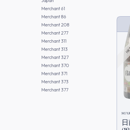
Japan
Merchant 61
Merchant 86
Merchant 208
HK 
Merchant 277
Merchant 311
Merchant 313
Merchant 327
Merchant 370
Merchant 371
Merchant 373
Merchant 377
MIY
日
宮田