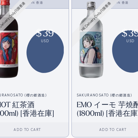
<SHOCHU>
IN
香港
<SHOCHU>
IN
香港
Delivery Only只限香港
HK Delivery Only只限香港
$
39
$
3
USD
USD
URANOSATO (櫻の郷酒造)
SAKURANOSATO (櫻の郷酒造)
MOT 紅茶酒
EMO イーモ 芋燒
800ml) [香港在庫]
(1800ml) [香港在庫
ADD TO CART
ADD TO CART