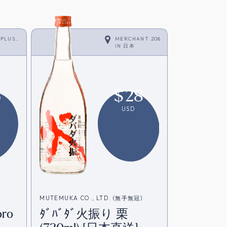
 PLUS
MERCHANT 208
IN
日本
6
$
28
USD
MUTEMUKA CO., LTD. (無手無冠)
ro
ﾀﾞﾊﾞﾀﾞ火振り 栗