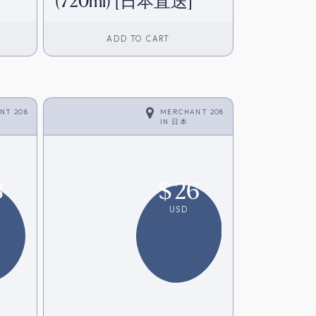
(720ml) [日本直送]
ADD TO CART
NT 208
MERCHANT 208
IN
日本
8
$
26
USD