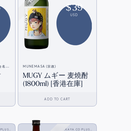
6
$
39
USD
造合名会
MUNEMASA (宗政)
酎
MUGY ムギー 麦燒酎
(1800ml) [香港在庫]
ADD TO CART
 PLUS
SAKAYA.CO PLUS