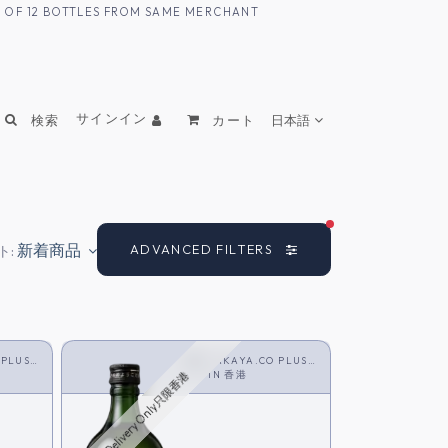
UM OF 12 BOTTLES FROM SAME MERCHANT
サインイン
検索
カート
日本語
FILTERS ACTIVE
新着商品
ADVANCED FILTERS
ト:
 PLUS
SAKAYA.CO PLUS
<SHOCHU>
IN
香港
HK Delivery Only只限香港