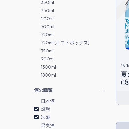
350ml
360ml
500ml
700ml
720ml
720ml (ギフトボックス)
750ml
900ml
YAN
1500ml
夏
田酒
1800ml
(1
酒の種類
日本酒
焼酎
泡盛
果実酒