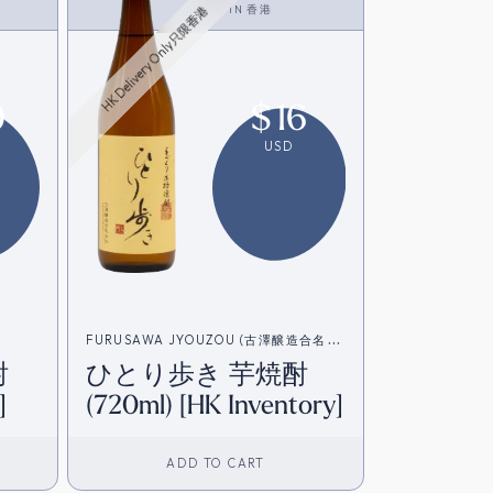
<SHOCHU>
IN
香港
HK Delivery Only只限香港
9
$
16
USD
FURUSAWA JYOUZOU (古澤醸造合名会
酎
ひとり歩き 芋焼酎
社）
]
(720ml) [HK Inventory]
ADD TO CART