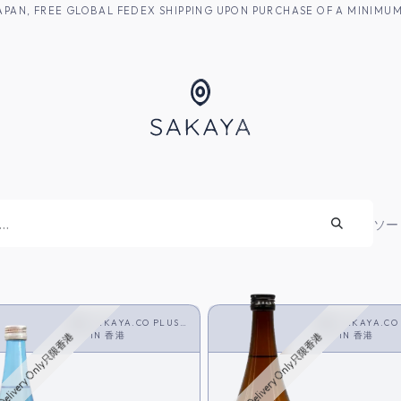
M JAPAN, FREE GLOBAL FEDEX SHIPPING UPON PURCHASE OF A MINIM
焼酎
ソー
SAKAYA.CO PLUS
SAKAYA.CO
<SHOCHU>
IN
香港
<SHOCHU>
IN
香港
Delivery Only只限香港
HK Delivery Only只限香港