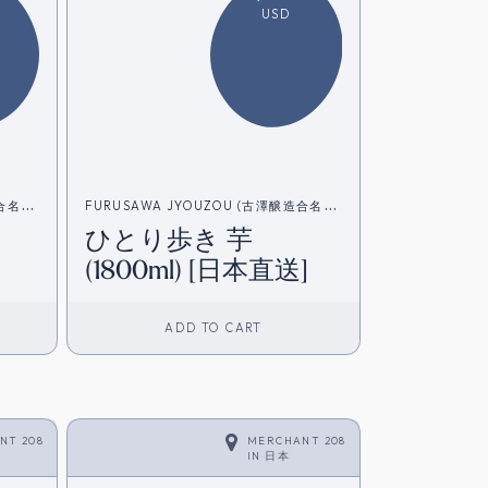
USD
造合名会
FURUSAWA JYOUZOU (古澤醸造合名会
ひとり歩き 芋
社）
(1800ml) [日本直送]
ADD TO CART
NT 208
MERCHANT 208
IN
日本