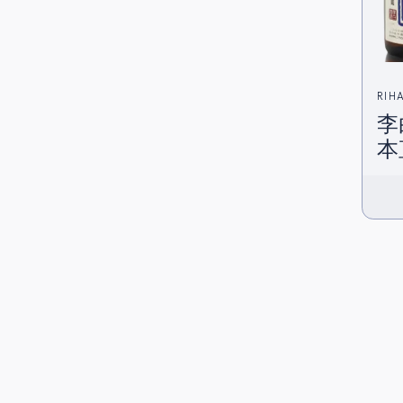
RIH
李白
(李
本