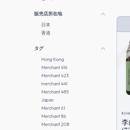
販売店所在地
日本
HK 
香港
タグ
Hong Kong
Merchant 416
Merchant 423
merchant 441
Merchant 485
Japan
Merchant 61
RIH
Merchant 86
李
(李
Merchant 208