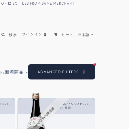
UM OF 12 BOTTLES FROM SAME MERCHANT
サインイン
検索
カート
日本語
FILTERS ACTIVE
新着商品
ADVANCED FILTERS
ト:
 PLUS
SAKAYA.CO PLUS
<SAKE>
IN
香港
HK Delivery Only只限香港