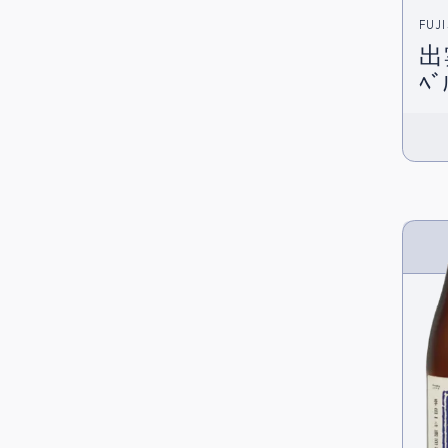
FUJ
出
ﾍﾞ
[