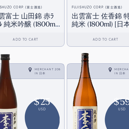
ISHUZO CORP. (富士酒造)
FUJISHUZO CORP. (富士酒造)
雲富士 山田錦 赤ﾗ
出雲富士 佐香錦 
ﾙ 純米吟醸 (1800ml)
純米 (1800ml) [
日本直送]
送]
ADD TO CART
ADD TO CART
MERCHANT 208
MERCHA
IN
日本
IN
日本
$
25
$
5
USD
USD