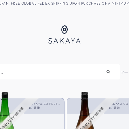
M JAPAN, FREE GLOBAL FEDEX SHIPPING UPON PURCHASE OF A MINIM
焼酎
ソー
SAKAYA.CO PLUS
SAKAYA.CO
<SAKE>
IN
香港
<SAKE>
IN
香港
Delivery Only只限香港
HK Delivery Only只限香港