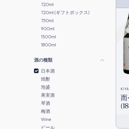
HK 
720ml
720ml (ギフトボックス)
750ml
900ml
1500ml
1800ml
酒の種類
日本酒
焼酎
泡盛
KIY
果実酒
而
琴酒
(1
梅酒
Wine
ビール