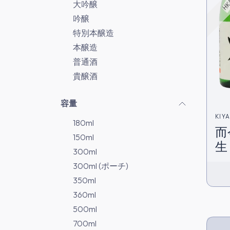
大吟醸
吟醸
特別本醸造
本醸造
普通酒
貴醸酒
容量
KIY
180ml
而
150ml
生 
300ml
300ml (ポーチ)
350ml
360ml
500ml
700ml