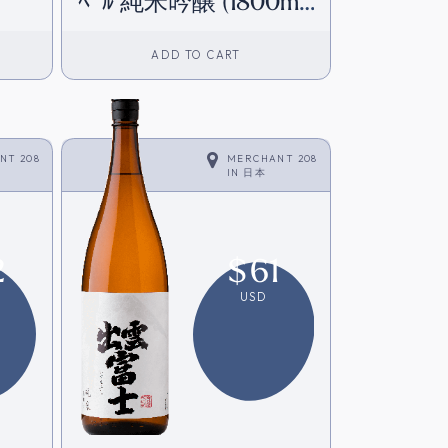
ﾍﾞﾙ 純米吟醸 (1800ml)
[日本直送]
ADD TO CART
NT 208
MERCHANT 208
IN
日本
2
$
61
USD