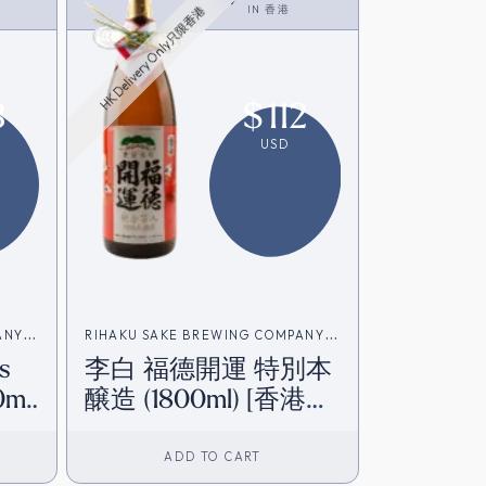
IN
香港
HK Delivery Only只限香港
3
$
112
USD
ANY
RIHAKU SAKE BREWING COMPANY
s
李白 福德開運 特別本
(李白酒造)
ml)
醸造 (1800ml) [香港在
庫]
ADD TO CART