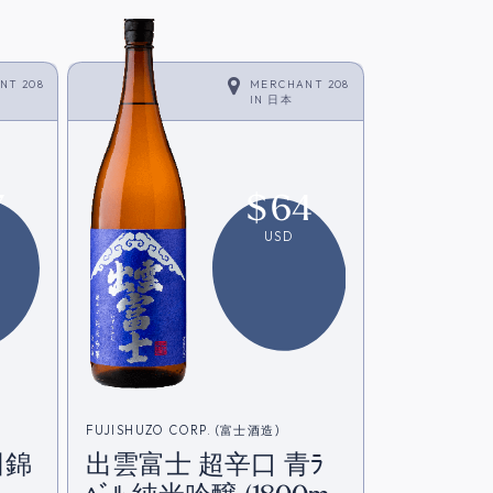
NT 208
MERCHANT 208
IN
日本
7
$
64
USD
FUJISHUZO CORP. (富士酒造)
田錦
出雲富士 超辛口 青ﾗ