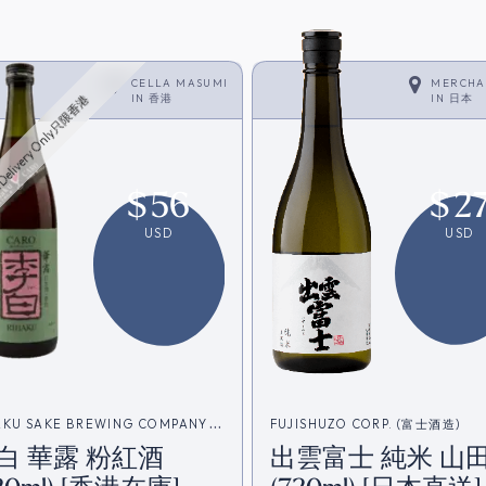
CELLA MASUMI
MERCHA
IN
香港
IN
日本
Delivery Only只限香港
$
56
$
2
USD
USD
AKU SAKE BREWING COMPANY
FUJISHUZO CORP. (富士酒造)
白 華露 粉紅酒
出雲富士 純米 山
白酒造)