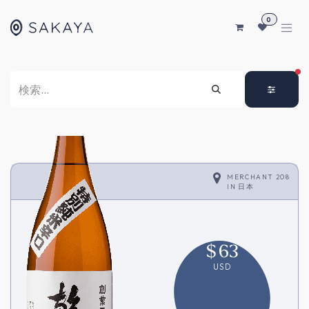
コンテンツへスキップ
0
FI
MERCHANT 208
IN
日本
$
63
USD