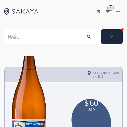
コンテンツへスキップ
0
FI
MERCHANT 208
IN
日本
$
60
USD