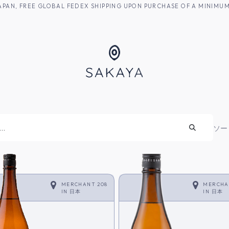
M JAPAN, FREE GLOBAL FEDEX SHIPPING UPON PURCHASE OF A MINIM
焼酎
ソー
MERCHANT 208
MERCHA
IN
日本
IN
日本