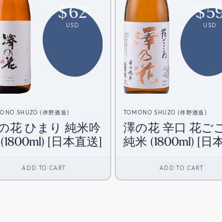
$
62
$
5
USD
USD
ONO SHUZO (伴野酒造)
TOMONO SHUZO (伴野酒造)
の花 ひまり 純米吟
澤の花 辛口 花ご
(1800ml) [日本直送]
純米 (1800ml) [
送]
ADD TO CART
ADD TO CART