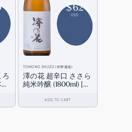
9
$
62
USD
TOMONO SHUZO (伴野酒造)
ころ
澤の花 超辛口 ささら
日本直
純米吟醸 (1800ml) [日
本直送]
ADD TO CART