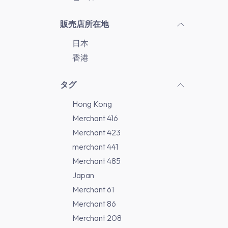
販売店所在地
日本
香港
タグ
Hong Kong
Merchant 416
Merchant 423
merchant 441
Merchant 485
Japan
Merchant 61
Merchant 86
Merchant 208