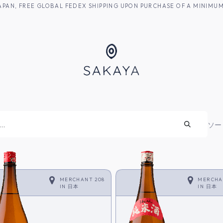
M JAPAN, FREE GLOBAL FEDEX SHIPPING UPON PURCHASE OF A MINIM
焼酎
ソー
MERCHANT 208
MERCHA
IN
日本
IN
日本