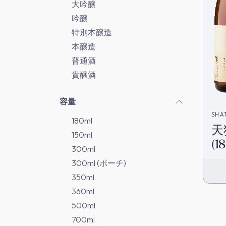
大吟醸
吟醸
特別本醸造
本醸造
普通酒
貴醸酒
容量
SHA
180ml
天
150ml
(1
300ml
300ml (ポーチ)
350ml
360ml
500ml
700ml