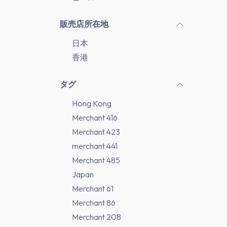
販売店所在地
日本
香港
タグ
Hong Kong
Merchant 416
Merchant 423
merchant 441
Merchant 485
Japan
Merchant 61
Merchant 86
Merchant 208