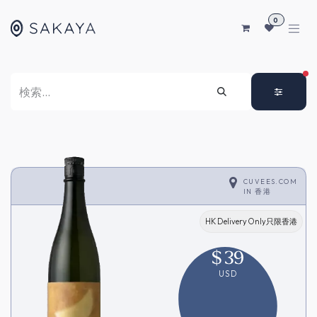
コンテンツへスキップ
0
FI
CUVEES.COM
IN
香港
HK Delivery Only只限香港
$
39
USD