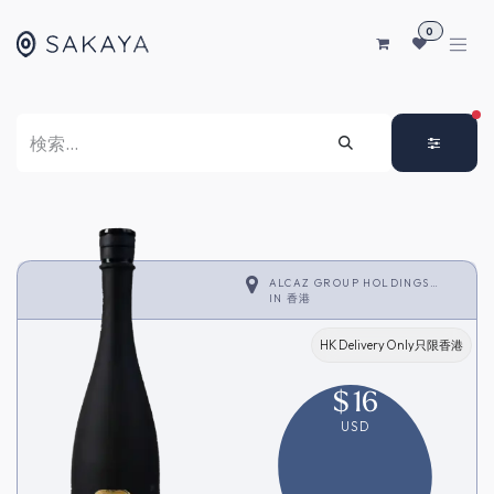
コンテンツへスキップ
0
FI
ALCAZ GROUP HOLDINGS
LIMITED
IN
香港
HK Delivery Only只限香港
$
16
USD