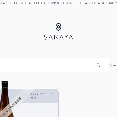
M JAPAN, FREE GLOBAL FEDEX SHIPPING UPON PURCHASE OF A MINIM
焼酎
ソー
SAKAYA.CO PLUS
<SHOCHU>
IN
香港
Delivery Only只限香港