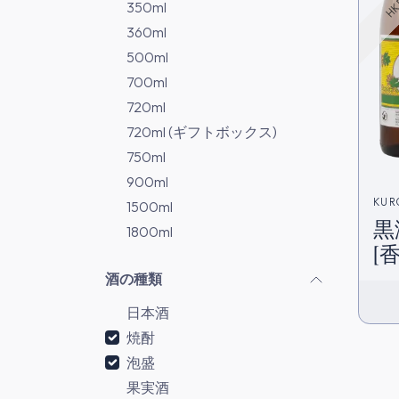
350ml
360ml
500ml
700ml
720ml
720ml (ギフトボックス)
750ml
900ml
KUR
1500ml
黒
1800ml
[
酒の種類
日本酒
焼酎
泡盛
果実酒