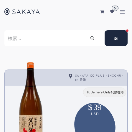
コンテンツへスキップ
0
FI
SAKAYA.CO PLUS <SHOCHU>
IN
香港
HK Delivery Only只限香港
$
39
USD