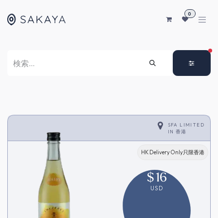
コンテンツへスキップ
0
FI
SFA LIMITED
IN
香港
HK Delivery Only只限香港
$
16
USD