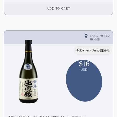
ADD TO CART
SFA LIMITED
IN
香港
HK Delivery Only只限香港
$
16
USD