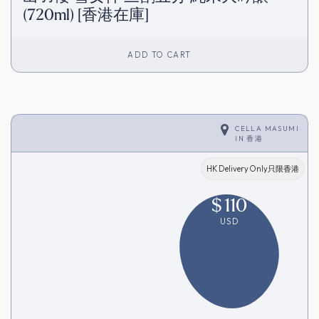
(720ml) [香港在庫]
ADD TO CART
CELLA MASUMI
IN
香港
HK Delivery Only只限香港
$
110
USD