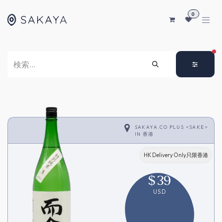
コンテンツへスキップ
0
FI
SAKAYA.CO PLUS <SAKE>
IN
香港
HK Delivery Only只限香港
$
39
USD