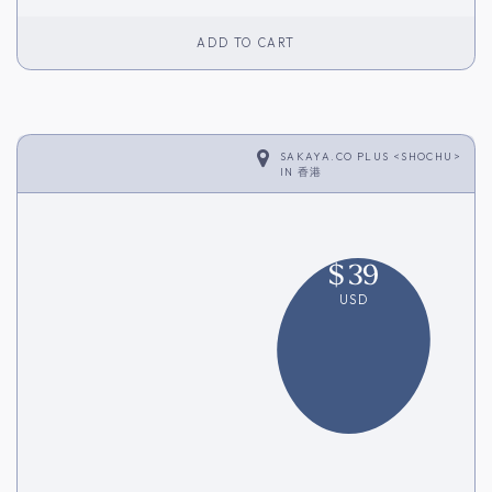
ADD TO CART
SAKAYA.CO PLUS <SHOCHU>
IN
香港
$
39
USD