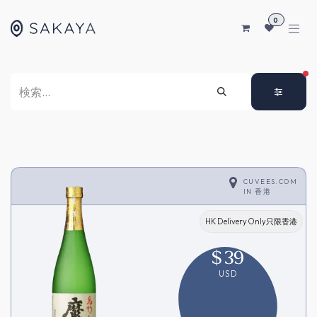
コンテンツへスキップ
0
FI
CUVEES.COM
IN
香港
HK Delivery Only只限香港
$
39
USD