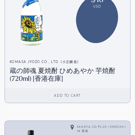
USD
KOMASA JYOZO CO., LTD. (小正醸造)
蔵の師魂 夏焼酎 ひめあやか 芋焼酎
(720ml) [香港在庫]
ADD TO CART
SAKAYA.CO PLUS <SHOCHU>
IN
香港