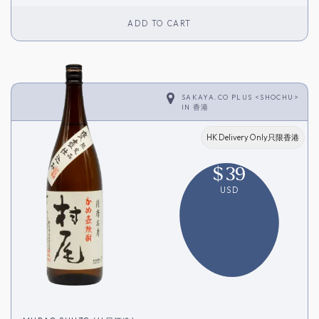
ADD TO CART
SAKAYA.CO PLUS <SHOCHU>
IN
香港
HK Delivery Only只限香港
$
39
USD