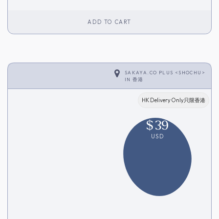
ADD TO CART
SAKAYA.CO PLUS <SHOCHU>
IN
香港
HK Delivery Only只限香港
$
39
USD