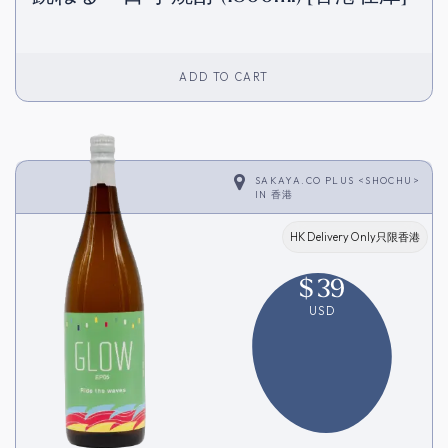
ADD TO CART
SAKAYA.CO PLUS <SHOCHU>
IN
香港
HK Delivery Only只限香港
$
39
USD