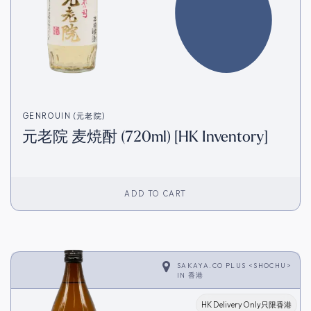
GENROUIN (元老院)
元老院 麦焼酎 (720ml) [HK Inventory]
ADD TO CART
SAKAYA.CO PLUS <SHOCHU>
IN
香港
HK Delivery Only只限香港