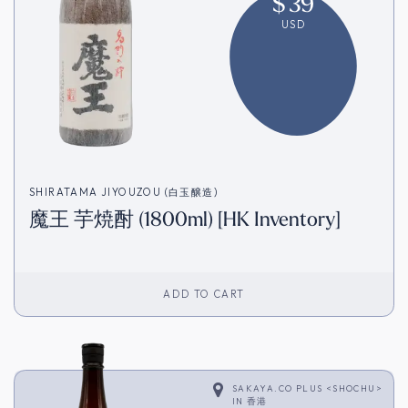
$
39
USD
SHIRATAMA JIYOUZOU (白玉醸造)
魔王 芋焼酎 (1800ml) [HK Inventory]
ADD TO CART
SAKAYA.CO PLUS <SHOCHU>
IN
香港