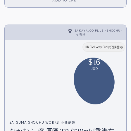
ADD TO CART
SAKAYA.CO PLUS <SHOCHU>
IN
香港
HK Delivery Only只限香港
$
16
USD
SATSUMA SHOCHU WORKS (小牧醸造)