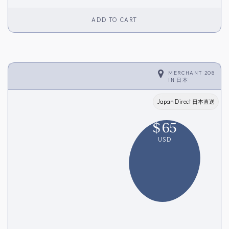
ADD TO CART
MERCHANT 208
IN
日本
Japan Direct 日本直送
$
65
USD