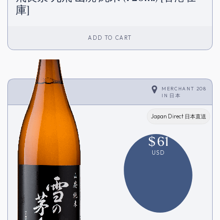
庫]
ADD TO CART
MERCHANT 208
IN
日本
Japan Direct 日本直送
$
61
USD