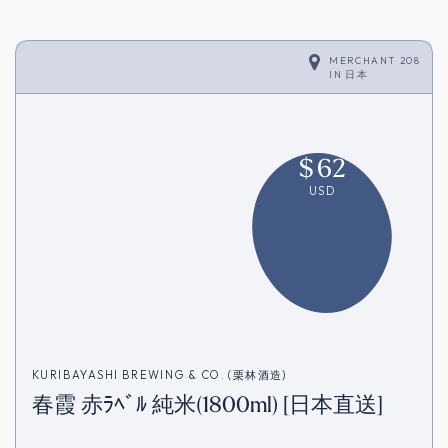
MERCHANT 208
IN
日本
$
62
USD
KURIBAYASHI BREWING & CO. (栗林酒造)
春霞 赤ﾗﾍﾞﾙ 純米(1800ml) [日本直送]