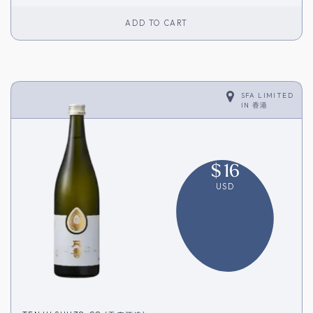
ADD TO CART
SFA LIMITED
IN
香港
$
16
USD