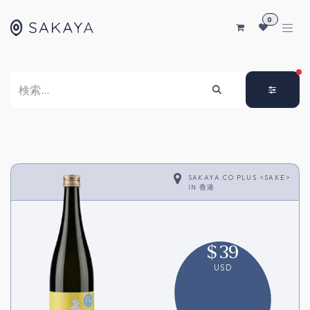
コンテンツへスキップ
0
FI
SAKAYA.CO PLUS <SAKE>
IN
香港
$
39
USD