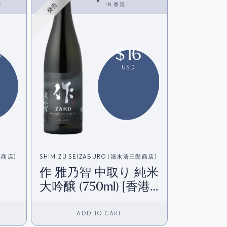
港
<SAKE>
IN
香港
発売
6
$
16
USD
郎商店)
SHIMIZU SEIZABURO (清水清三郎商店)
作 雅乃智 中取り 純米
大吟醸 (750ml) [香港
在庫]
ADD TO CART