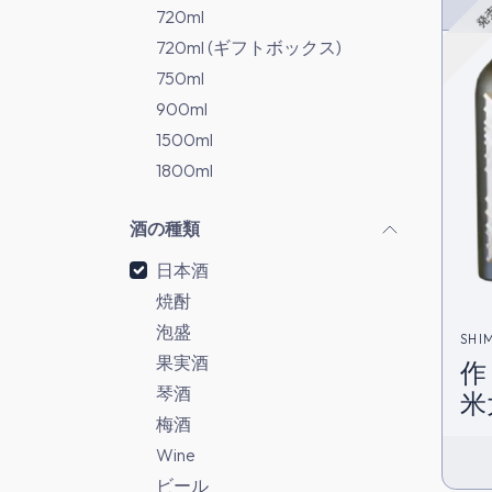
発
720ml
720ml (ギフトボックス)
750ml
900ml
1500ml
1800ml
酒の種類
日本酒
焼酎
泡盛
SHI
果実酒
作
琴酒
米大吟醸
梅酒
港
Wine
ビール