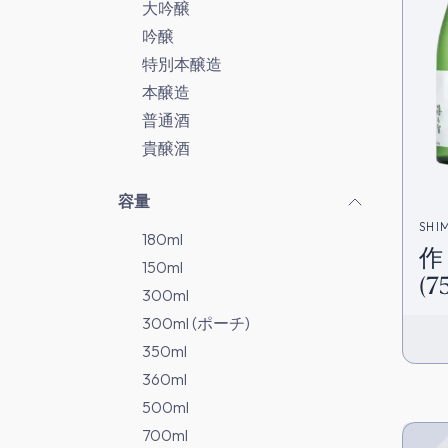
大吟醸
吟醸
特別本醸造
本醸造
普通酒
貴醸酒
容量
SHI
180ml
作
150ml
(7
300ml
300ml (ポーチ)
350ml
360ml
500ml
700ml