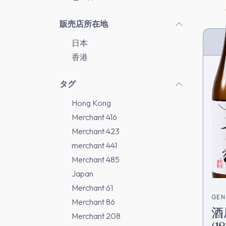
販売店所在地
日本
香港
タグ
Hong Kong
Merchant 416
Merchant 423
merchant 441
Merchant 485
Japan
Merchant 61
GEN
Merchant 86
酒
Merchant 208