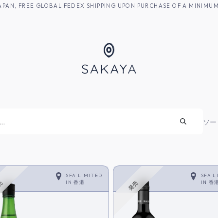
M JAPAN, FREE GLOBAL FEDEX SHIPPING UPON PURCHASE OF A MINIM
焼酎
ソー
SFA LIMITED
SFA L
IN
香港
IN
香
売
発売