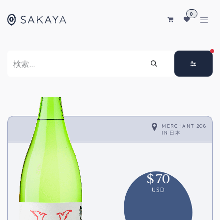
コンテンツへスキップ
0
FI
MERCHANT 208
IN
日本
$
70
USD