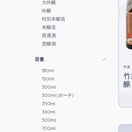
大吟醸
吟醸
特別本醸造
本醸造
普通酒
貴醸酒
容量
竹泉
180ml
竹
150ml
醸 
300ml
300ml (ポーチ)
350ml
360ml
500ml
700ml