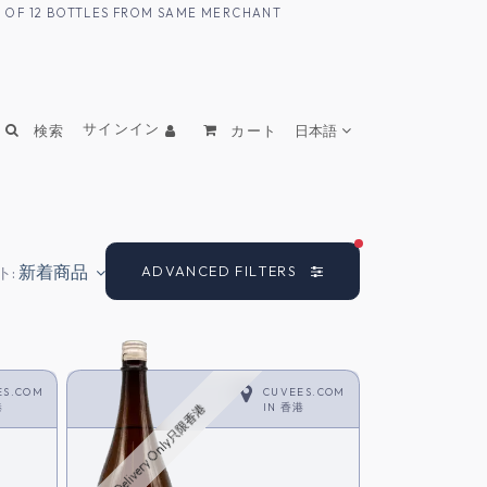
UM OF 12 BOTTLES FROM SAME MERCHANT
サインイン
検索
カート
日本語
FILTERS ACTIVE
新着商品
ADVANCED FILTERS
ト:
ES.COM
CUVEES.COM
港
IN
香港
HK Delivery Only只限香港