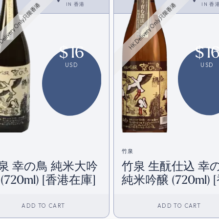
IN
香港
IN
香
Delivery Only只限香港
HK Delivery Only只限香港
$
16
$
1
USD
USD
竹泉
泉 幸の鳥 純米大吟
竹泉 生酛仕込 幸
醸 (720ml) [香港在庫]
純米吟醸 (720ml) [香
港在庫]
ADD TO CART
ADD TO CART