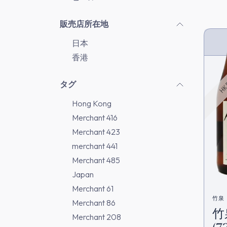
販売店所在地
日本
HK 
香港
タグ
Hong Kong
Merchant 416
Merchant 423
merchant 441
Merchant 485
Japan
Merchant 61
竹泉
Merchant 86
竹
Merchant 208