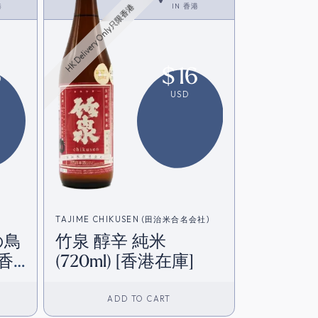
港
IN
香港
HK Delivery Only只限香港
6
$
16
USD
TAJIME CHIKUSEN (田治米合名会社)
の鳥
竹泉 醇辛 純米
(720ml) [香港在庫]
ADD TO CART