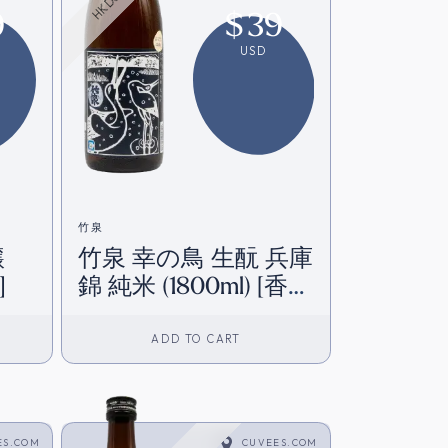
9
$
39
USD
竹泉
醸
竹泉 幸の鳥 生酛 兵庫
]
錦 純米 (1800ml) [香港
在庫]
ADD TO CART
ES.COM
CUVEES.COM