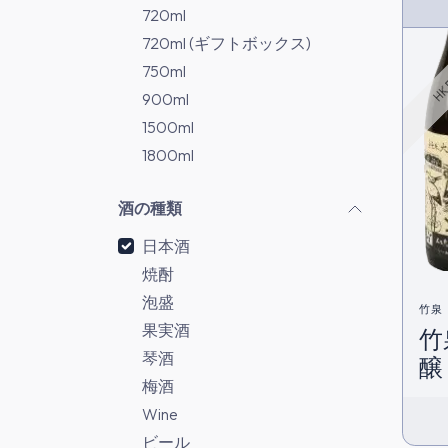
HK 
720ml
720ml (ギフトボックス)
750ml
900ml
1500ml
1800ml
酒の種類
日本酒
焼酎
泡盛
竹泉
果実酒
竹
琴酒
梅酒
Wine
ビール