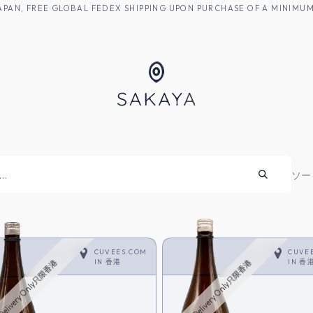
M JAPAN, FREE GLOBAL FEDEX SHIPPING UPON PURCHASE OF A MINIM
焼酎
ソー
CUVEES.COM
CUVE
IN
香港
IN
香
Delivery Only只限香港
HK Delivery Only只限香港