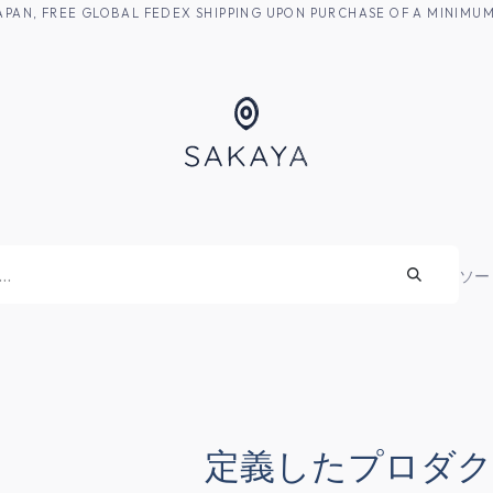
M JAPAN, FREE GLOBAL FEDEX SHIPPING UPON PURCHASE OF A MINIM
焼酎
ソー
定義したプロダ