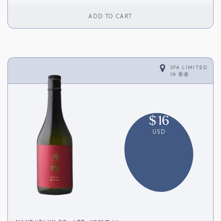
ADD TO CART
SFA LIMITED
IN
香港
$
16
USD