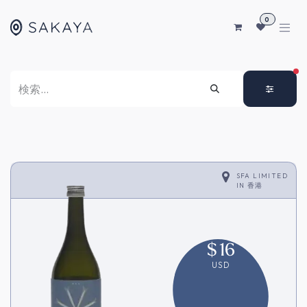
コンテンツへスキップ
0
FI
SFA LIMITED
IN
香港
$
16
USD