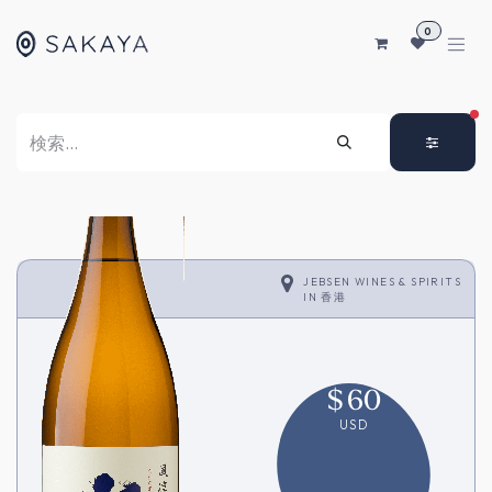
コンテンツへスキップ
0
FI
JEBSEN WINES & SPIRITS
IN
香港
$
60
USD