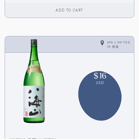
ADD TO CART
SFA LIMITED
IN
香港
$
16
USD