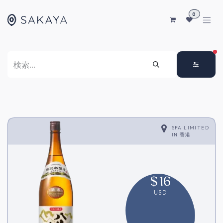
コンテンツへスキップ
0
FI
SFA LIMITED
IN
香港
$
16
USD