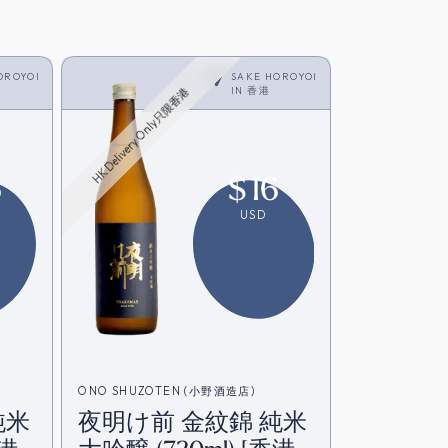
OROYOI
SAKE HOROYOI
IN
香港
HK Delivery Only只限香港
6
$
16
USD
ONO SHUZOTEN (小野酒造店)
純米
夜明け前 金紋錦 純米