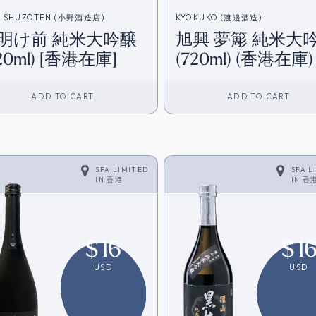
 SHUZOTEN (小野酒造店)
KYOKUKO (渡邉酒造)
明け前 純米大吟醸
旭興 夢簓 純米大
20ml) [香港在庫]
(720ml) (香港在庫)
ADD TO CART
ADD TO CART
SFA LIMITED
SFA L
IN
香港
IN
香
$
16
$
1
USD
USD