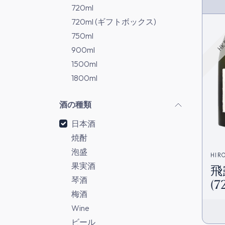
HK 
720ml
720ml (ギフトボックス)
750ml
900ml
1500ml
1800ml
酒の種類
日本酒
焼酎
泡盛
HIR
果実酒
飛
店)
琴酒
(7
梅酒
Wine
ビール