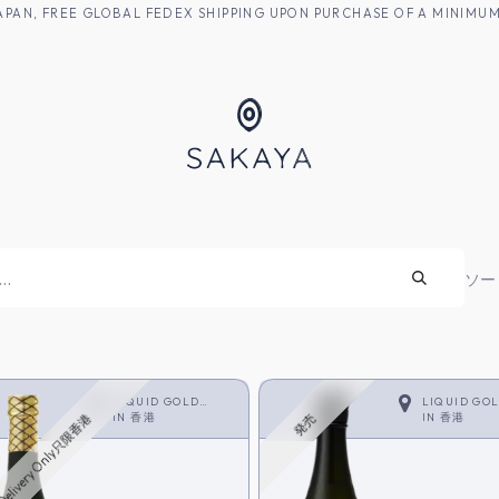
M JAPAN, FREE GLOBAL FEDEX SHIPPING UPON PURCHASE OF A MINIM
焼酎
ソー
LIQUID GOLD
LIQUID GO
LIMITED
IN
香港
LIMITED
IN
香港
Delivery Only只限香港
発売