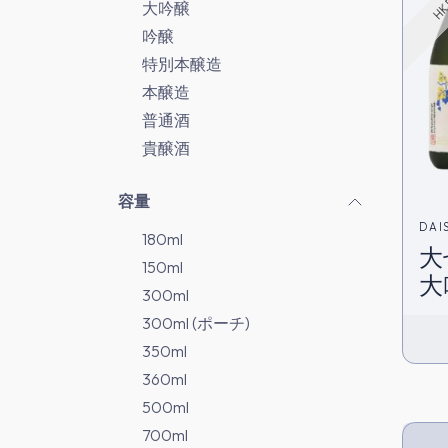
大吟醸
吟醸
特別本醸造
本醸造
普通酒
貴醸酒
容量
DAI
180ml
大
150ml
大
300ml
在
300ml (ポーチ)
350ml
360ml
500ml
700ml