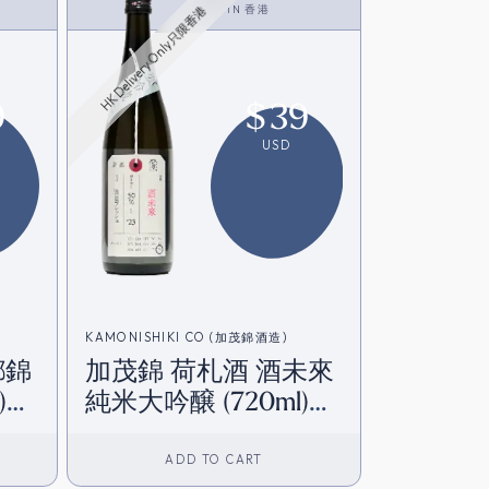
<SAKE>
IN
香港
HK Delivery Only只限香港
9
$
39
USD
KAMONISHIKI CO (加茂錦酒造)
鄉錦
加茂錦 荷札酒 酒未來
)
純米大吟醸 (720ml)
[香港在庫]
ADD TO CART