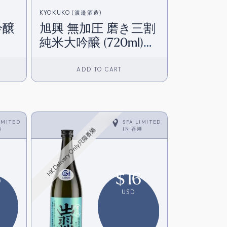
KYOKUKO (渡邉酒造)
吟醸
旭興 無加圧 磨き三割
純米大吟醸 (720ml)
(香港在庫)
ADD TO CART
IMITED
SFA LIMITED
港
IN
香港
HK Delivery Only只限香港
6
$
16
USD