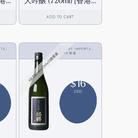
香港
大吟醸 (720ml) [香港
在庫]
ADD TO CART
RTS
VINT IMPORTS
LIMITED
IN
香港
HK Delivery Only只限香港
6
$
16
USD