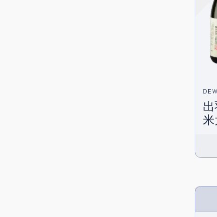
DEW
出羽桜 
(出
米
港