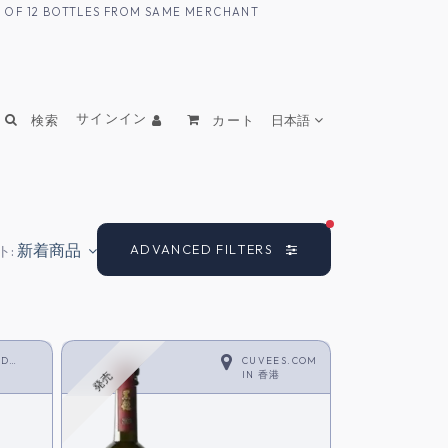
UM OF 12 BOTTLES FROM SAME MERCHANT
サインイン
検索
カート
日本語
FILTERS ACTIVE
新着商品
ADVANCED FILTERS
ト:
LD
CUVEES.COM
IN
香港
発売