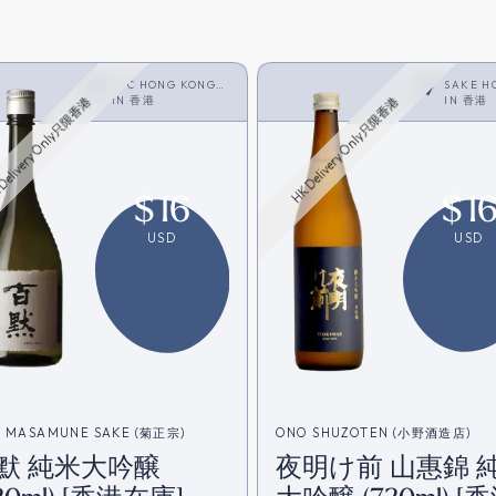
JFC HONG KONG
SAKE H
LIMITED
IN
香港
IN
香港
Delivery Only只限香港
HK Delivery Only只限香港
$
16
$
1
USD
USD
U MASAMUNE SAKE (菊正宗)
ONO SHUZOTEN (小野酒造店)
默 純米大吟醸
夜明け前 山惠錦 