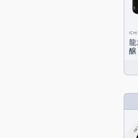
ICH
龍
醸 
HK 