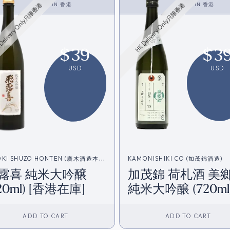
<SAKE>
IN
香港
<SAKE>
IN
香港
Delivery Only只限香港
HK Delivery Only只限香港
$
39
$
3
USD
USD
OKI SHUZO HONTEN (廣木酒造本
KAMONISHIKI CO (加茂錦酒造)
露喜 純米大吟醸
加茂錦 荷札酒 美
20ml) [香港在庫]
純米大吟醸 (720ml
[香港在庫]
ADD TO CART
ADD TO CART