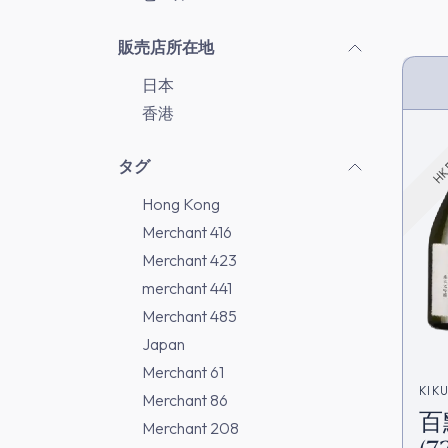
販売店所在地
日本
HK 
香港
タグ
Hong Kong
Merchant 416
Merchant 423
merchant 441
Merchant 485
Japan
Merchant 61
KIK
Merchant 86
百
Merchant 208