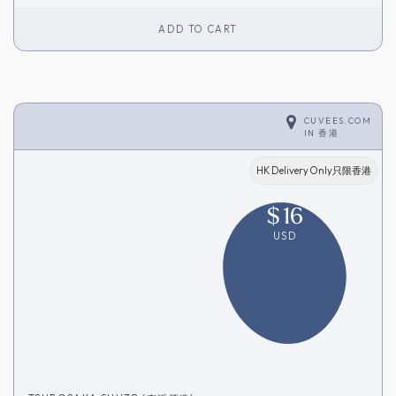
ADD TO CART
CUVEES.COM
IN
香港
HK Delivery Only只限香港
$
16
USD