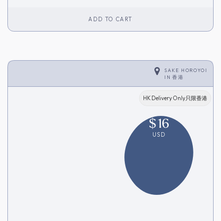
ADD TO CART
SAKE HOROYOI
IN
香港
HK Delivery Only只限香港
$
16
USD