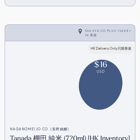
SAKAYA.CO PLUS <SAKE>
IN
香港
HK Delivery Only只限香港
$
16
USD
NAGANOMEIJO CO. (長野銘醸)
Tanada 棚田 純米 (720ml) [HK Inventory]