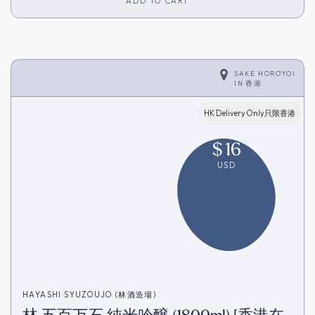
ADD TO CART
SAKE HOROYOI
IN
香港
HK Delivery Only只限香港
$
16
USD
HAYASHI SYUZOUJO (林酒造場)