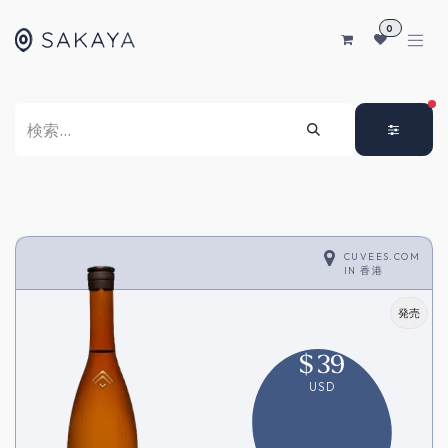
コンテンツへスキップ
0
FI
CUVEES.COM
IN
香港
発売
$
39
USD