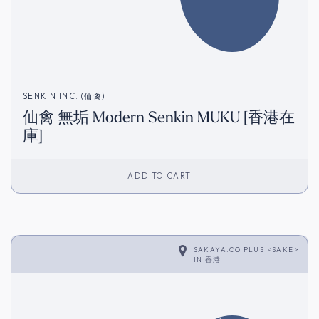
SENKIN INC. (仙禽)
仙禽 無垢 Modern Senkin MUKU [香港在
庫]
ADD TO CART
SAKAYA.CO PLUS <SAKE>
IN
香港