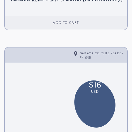
ADD TO CART
SAKAYA.CO PLUS <SAKE>
IN
香港
$
16
USD