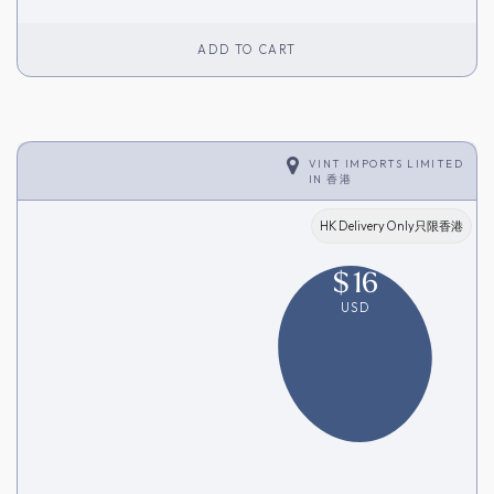
ADD TO CART
VINT IMPORTS LIMITED
IN
香港
HK Delivery Only只限香港
$
16
USD