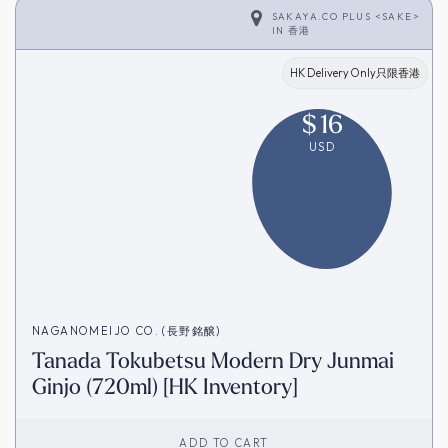
SAKAYA.CO PLUS <SAKE>
IN
香港
HK Delivery Only只限香港
$
16
USD
NAGANOMEIJO CO. (長野銘醸)
Tanada Tokubetsu Modern Dry Junmai
Ginjo (720ml) [HK Inventory]
ADD TO CART