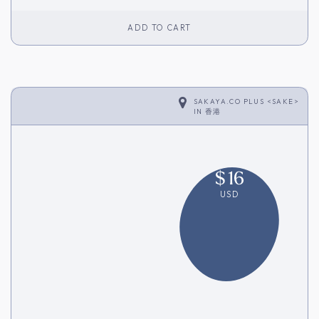
ADD TO CART
SAKAYA.CO PLUS <SAKE>
IN
香港
$
16
USD