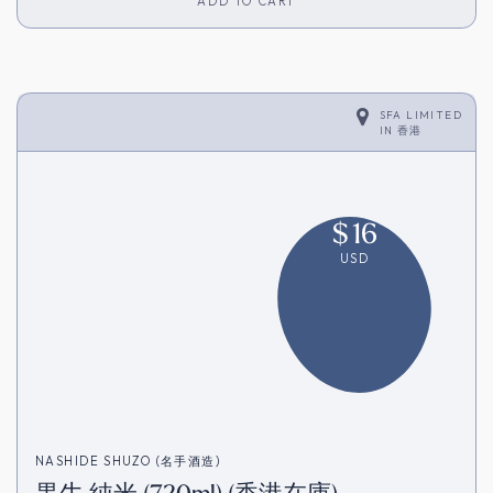
ADD TO CART
SFA LIMITED
IN
香港
$
16
USD
NASHIDE SHUZO (名手酒造)