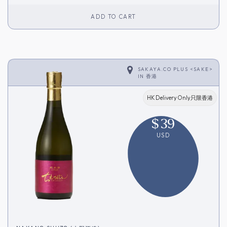
ADD TO CART
SAKAYA.CO PLUS <SAKE>
IN
香港
HK Delivery Only只限香港
$
39
USD