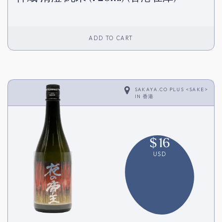
ADD TO CART
SAKAYA.CO PLUS <SAKE>
IN
香港
$
16
USD