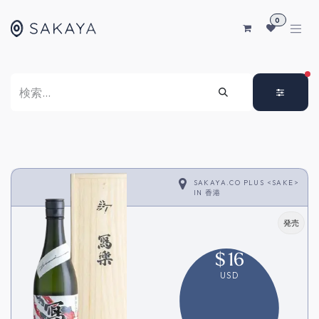
コンテンツへスキップ
0
FI
SAKAYA.CO PLUS <SAKE>
IN
香港
発売
$
16
USD