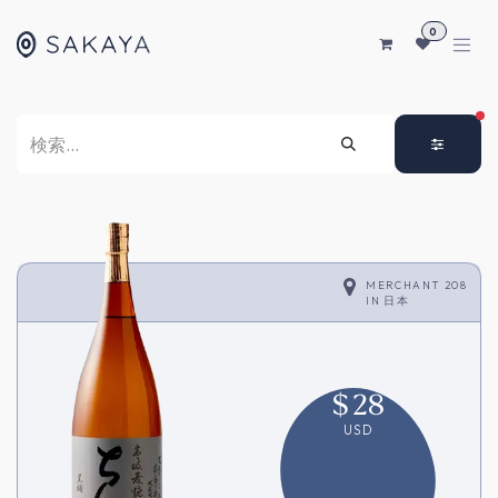
コンテンツへスキップ
0
FI
MERCHANT 208
IN
日本
$
28
USD