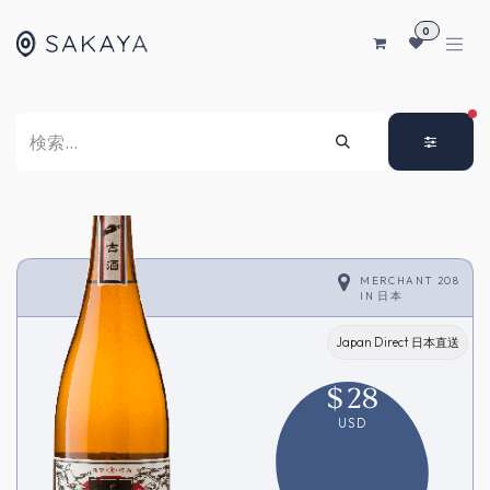
コンテンツへスキップ
0
FI
MERCHANT 208
IN
日本
Japan Direct 日本直送
$
28
USD