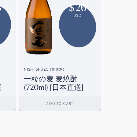
8
$
26
USD
NISHI SHUZO (西酒造)
一粒の麦 麦燒酎
]
(720ml) [日本直送]
ADD TO CART