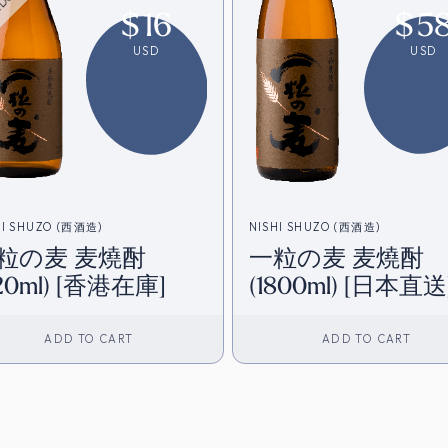
$
16
$
5
USD
USD
HI SHUZO (西酒造)
NISHI SHUZO (西酒造)
粒の麦 麦燒酎
一粒の麦 麦燒酎
20ml) [香港在庫]
(1800ml) [日本直送
ADD TO CART
ADD TO CART