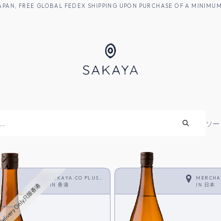
M JAPAN, FREE GLOBAL FEDEX SHIPPING UPON PURCHASE OF A MINIM
焼酎
ソー
SAKAYA.CO PLUS
MERCHA
<SHOCHU>
IN
香港
IN
日本
Delivery Only只限香港