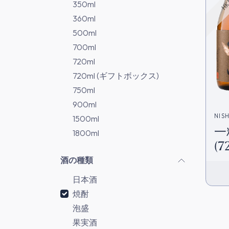
350ml
360ml
500ml
700ml
720ml
720ml (ギフトボックス)
750ml
900ml
NIS
1500ml
一
1800ml
(7
酒の種類
日本酒
焼酎
泡盛
果実酒