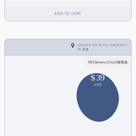
ADD TO CART
SAKAYA.CO PLUS <SHOCHU>
IN
香港
HK Delivery Only只限香港
$
39
USD