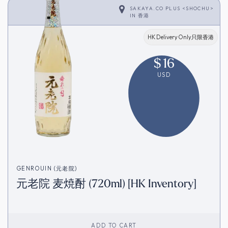
SAKAYA.CO PLUS <SHOCHU>
IN
香港
HK Delivery Only只限香港
$
16
USD
GENROUIN (元老院)
元老院 麦焼酎 (720ml) [HK Inventory]
ADD TO CART