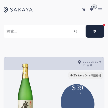
コンテンツへスキップ
0
FI
CUVEES.COM
IN
香港
HK Delivery Only只限香港
$
39
USD