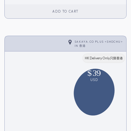
ADD TO CART
SAKAYA.CO PLUS <SHOCHU>
IN
香港
HK Delivery Only只限香港
$
39
USD