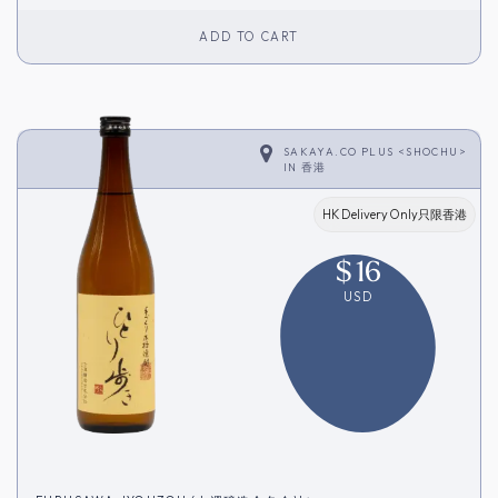
ADD TO CART
SAKAYA.CO PLUS <SHOCHU>
IN
香港
HK Delivery Only只限香港
$
16
USD