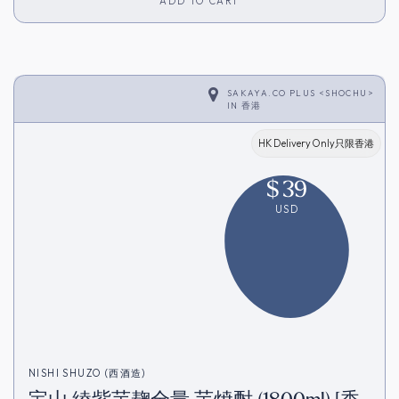
ADD TO CART
SAKAYA.CO PLUS <SHOCHU>
IN
香港
HK Delivery Only只限香港
$
39
USD
NISHI SHUZO (西酒造)