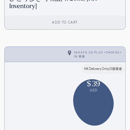
Inventory]
ADD TO CART
SAKAYA.CO PLUS <SHOCHU>
IN
香港
HK Delivery Only只限香港
$
39
USD