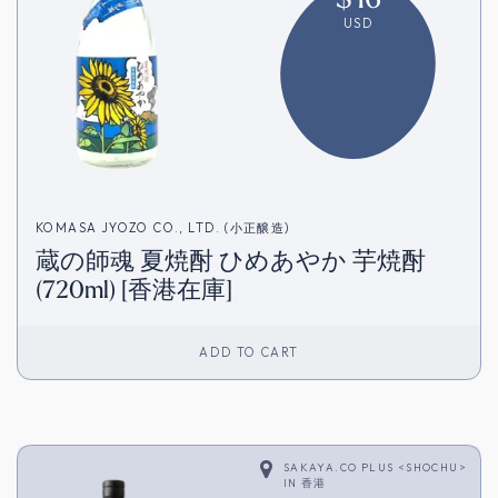
USD
KOMASA JYOZO CO., LTD. (小正醸造)
蔵の師魂 夏焼酎 ひめあやか 芋焼酎
(720ml) [香港在庫]
ADD TO CART
SAKAYA.CO PLUS <SHOCHU>
IN
香港