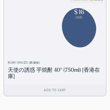
$
16
USD
NISHI SHUZO (西酒造)
天使の誘惑 芋焼酎 40° (750ml) [香港在
庫]
ADD TO CART