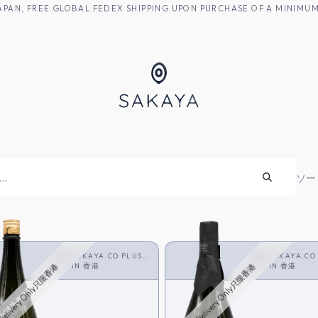
M JAPAN, FREE GLOBAL FEDEX SHIPPING UPON PURCHASE OF A MINIM
焼酎
ソー
SAKAYA.CO PLUS
SAKAYA.CO
<SHOCHU>
IN
香港
<SHOCHU>
IN
香港
Delivery Only只限香港
HK Delivery Only只限香港