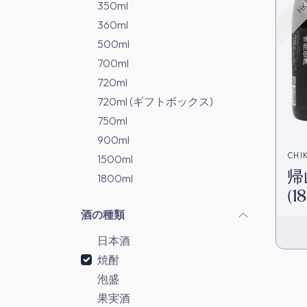
350ml
360ml
500ml
700ml
720ml
720ml (ギフトボックス)
750ml
900ml
CHI
1500ml
帰
1800ml
(1
酒の種類
日本酒
焼酎
泡盛
果実酒