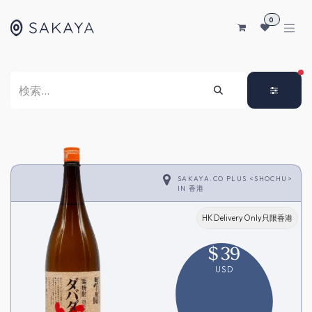
コンテンツへスキップ
0
FI
SAKAYA.CO PLUS <SHOCHU>
IN
香港
HK Delivery Only只限香港
$
39
USD