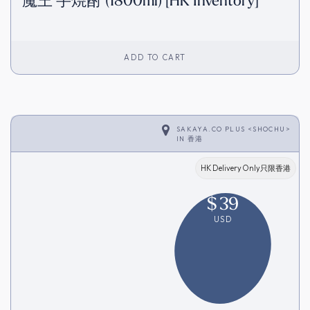
魔王 芋焼酎 (1800ml) [HK Inventory]
ADD TO CART
SAKAYA.CO PLUS <SHOCHU>
IN
香港
HK Delivery Only只限香港
$
39
USD