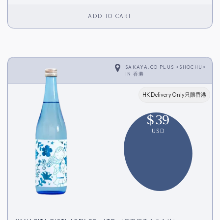
ADD TO CART
SAKAYA.CO PLUS <SHOCHU>
IN
香港
HK Delivery Only只限香港
$
39
USD