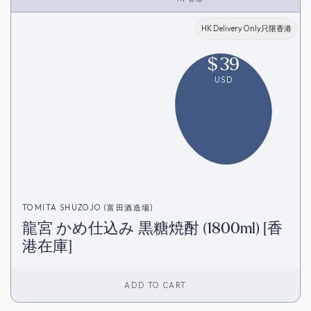
HK Delivery Only只限香港
$
39
USD
TOMITA SHUZOJO (富田酒造場)
龍宮 かめ仕込み 黒糖焼酎 (1800ml) [香
港在庫]
ADD TO CART