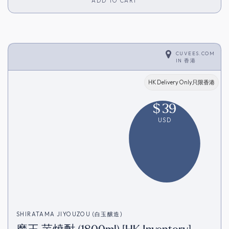
ADD TO CART
CUVEES.COM
IN
香港
HK Delivery Only只限香港
$
39
USD
SHIRATAMA JIYOUZOU (白玉醸造)