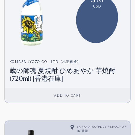
USD
KOMASA JYOZO CO., LTD. (小正醸造)
蔵の師魂 夏焼酎 ひめあやか 芋焼酎
(720ml) [香港在庫]
ADD TO CART
SAKAYA.CO PLUS <SHOCHU>
IN
香港