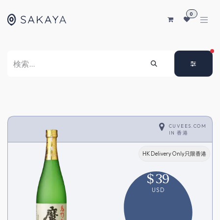
コンテンツへスキップ
0
FI
CUVEES.COM
IN
香港
HK Delivery Only只限香港
$
39
USD