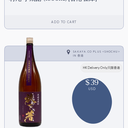
ADD TO CART
SAKAYA.CO PLUS <SHOCHU>
IN
香港
HK Delivery Only只限香港
$
39
USD