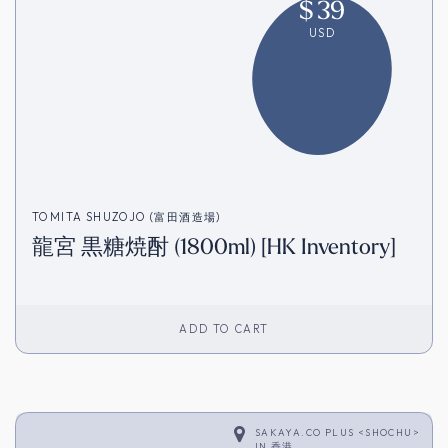
$
39
USD
TOMITA SHUZOJO (富田酒造場)
龍宮 黒糖焼酎 (1800ml) [HK Inventory]
ADD TO CART
SAKAYA.CO PLUS <SHOCHU>
IN
香港