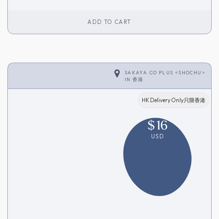
ADD TO CART
SAKAYA.CO PLUS <SHOCHU>
IN
香港
HK Delivery Only只限香港
$
16
USD