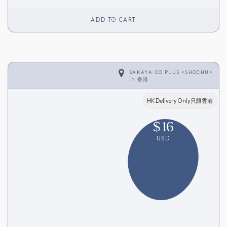
ADD TO CART
SAKAYA.CO PLUS <SHOCHU>
IN
香港
HK Delivery Only只限香港
$
16
USD