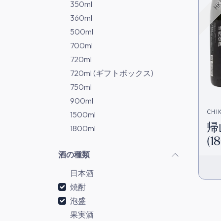
350ml
360ml
500ml
700ml
720ml
720ml (ギフトボックス)
750ml
900ml
CHI
1500ml
帰
1800ml
(1
酒の種類
日本酒
焼酎
泡盛
果実酒