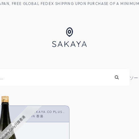
M JAPAN, FREE GLOBAL FEDEX SHIPPING UPON PURCHASE OF A MINIM
焼酎
ソー
SAKAYA.CO PLUS
<SHOCHU>
IN
香港
Delivery Only只限香港