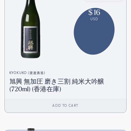
$
16
USD
KYOKUKO (渡邉酒造)
旭興 無加圧 磨き三割 純米大吟醸
(720ml) (香港在庫)
ADD TO CART