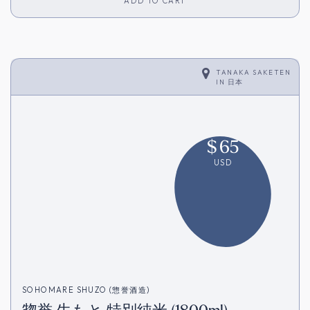
ADD TO CART
TANAKA SAKETEN
IN
日本
$
65
USD
SOHOMARE SHUZO (惣誉酒造)