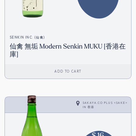
SENKIN INC. (仙禽)
仙禽 無垢 Modern Senkin MUKU [香港在
庫]
ADD TO CART
SAKAYA.CO PLUS <SAKE>
IN
香港
$
16