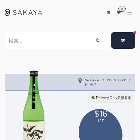
コンテンツへスキップ
0
FI
SAKAYA.CO PLUS <SAKE>
IN
香港
HK Delivery Only只限香港
$
16
USD