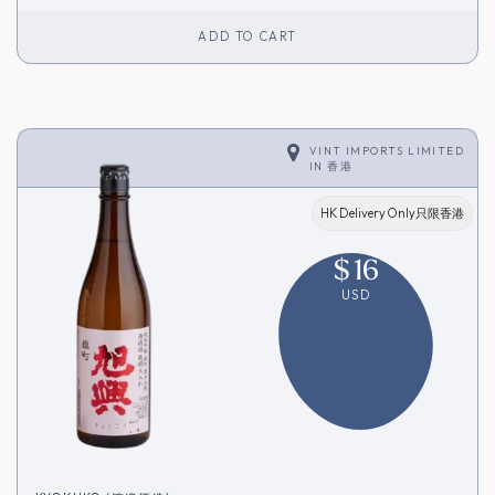
ADD TO CART
VINT IMPORTS LIMITED
IN
香港
HK Delivery Only只限香港
$
16
USD