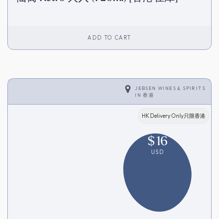
ADD TO CART
JEBSEN WINES & SPIRITS
IN
香港
HK Delivery Only只限香港
$
16
USD