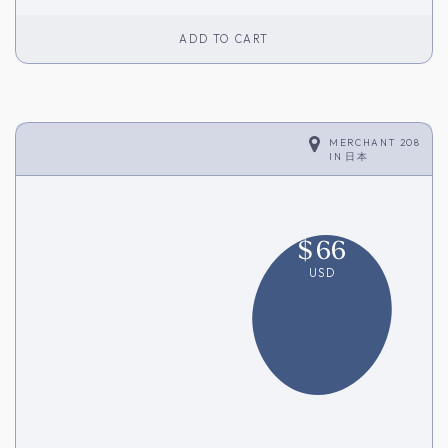
ADD TO CART
MERCHANT 208
IN
日本
$
66
USD