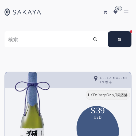
コンテンツへスキップ
0
FI
CELLA MASUMI
IN
香港
HK Delivery Only只限香港
$
39
USD