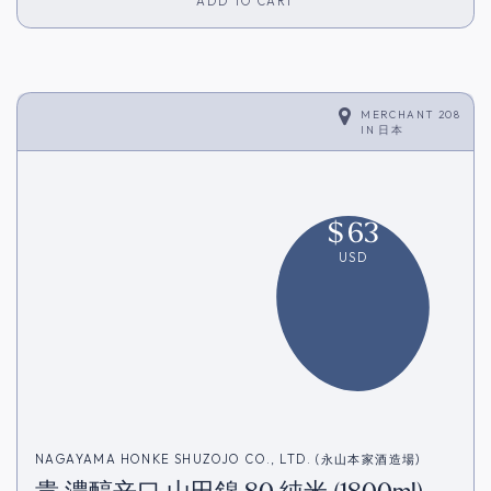
ADD TO CART
MERCHANT 208
IN
日本
$
63
USD
NAGAYAMA HONKE SHUZOJO CO., LTD. (永山本家酒造場)