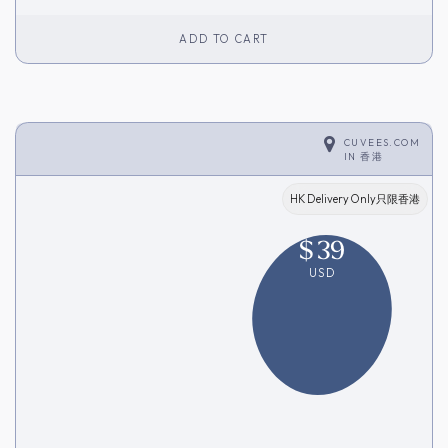
ADD TO CART
CUVEES.COM
IN
香港
HK Delivery Only只限香港
$
39
USD