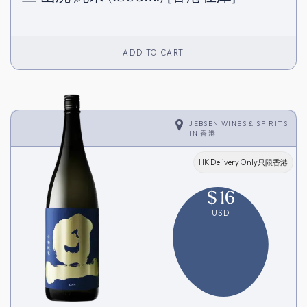
ADD TO CART
JEBSEN WINES & SPIRITS
IN
香港
HK Delivery Only只限香港
$
16
USD