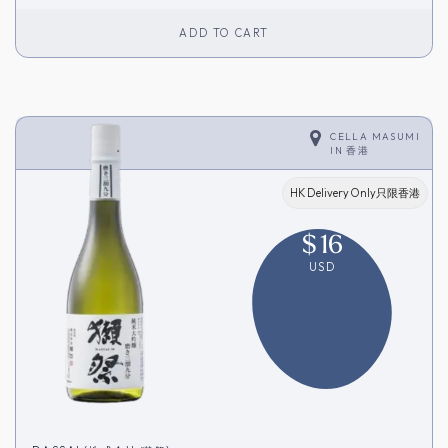
ADD TO CART
CELLA MASUMI
IN
香港
HK Delivery Only只限香港
$
16
USD