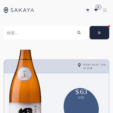
コンテンツへスキップ
0
FI
MERCHANT 208
IN
日本
$
63
USD