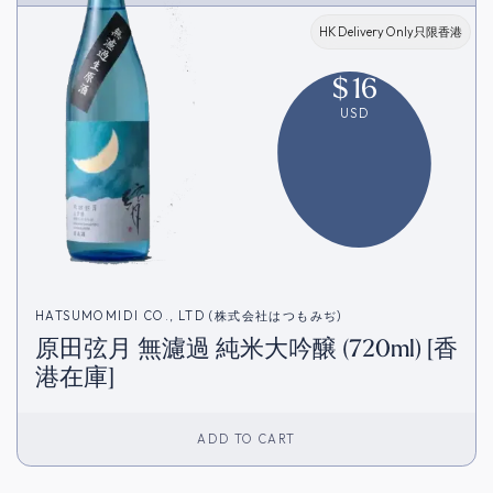
HK Delivery Only只限香港
$
16
USD
HATSUMOMIDI CO., LTD (株式会社はつもみぢ)
原田弦月 無濾過 純米大吟醸 (720ml) [香
港在庫]
ADD TO CART