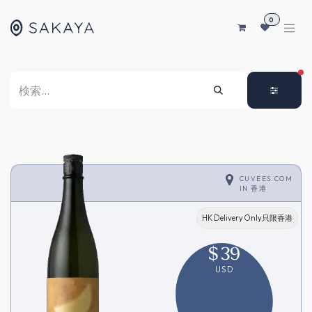
コンテンツへスキップ
0
FI
CUVEES.COM
IN
香港
HK Delivery Only只限香港
$
39
USD