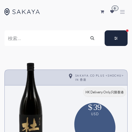
コンテンツへスキップ
0
FI
SAKAYA.CO PLUS <SHOCHU>
IN
香港
HK Delivery Only只限香港
$
39
USD