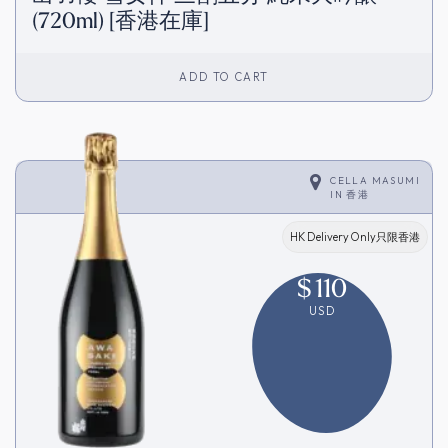
(720ml) [香港在庫]
ADD TO CART
CELLA MASUMI
IN
香港
HK Delivery Only只限香港
$
110
USD