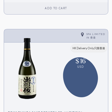
ADD TO CART
SFA LIMITED
IN
香港
HK Delivery Only只限香港
$
16
USD