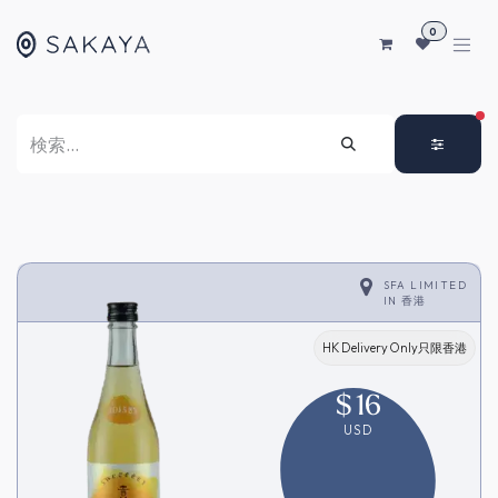
コンテンツへスキップ
0
FI
SFA LIMITED
IN
香港
HK Delivery Only只限香港
$
16
USD