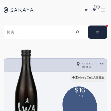
コンテンツへスキップ
0
FI
AVIZE LIMITED
IN
香港
HK Delivery Only只限香港
$
16
USD