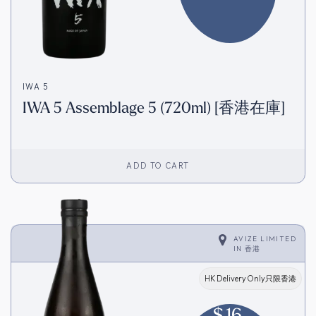
IWA 5
IWA 5 Assemblage 5 (720ml) [香港在庫]
ADD TO CART
AVIZE LIMITED
IN
香港
HK Delivery Only只限香港
$
16