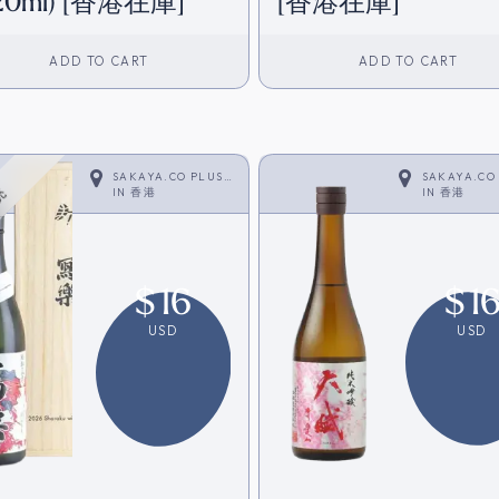
20ml) [香港在庫]
[香港在庫]
ADD TO CART
ADD TO CART
SAKAYA.CO PLUS
SAKAYA.CO
<SAKE>
IN
香港
<SAKE>
IN
香港
売
$
16
$
1
USD
USD