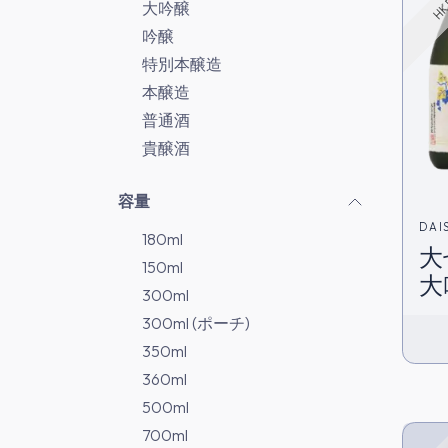
大吟醸
吟醸
特別本醸造
本醸造
普通酒
貴醸酒
容量
DAI
180ml
大
150ml
大
300ml
在
300ml (ポーチ)
350ml
360ml
500ml
700ml