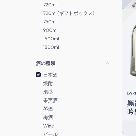
発
720ml
720ml (ギフトボックス)
750ml
900ml
1500ml
1800ml
酒の種類
日本酒
焼酎
泡盛
KOK
果実酒
黑
琴酒
吟
梅酒
庫
Wine
ビール