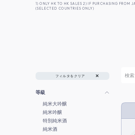
コンテンツへスキップ
1) ONLY HK TO HK SALES 2) IF PURCHASING FRO
(SELECTED COUNTRIES ONLY)
香港のお客様へ
商品一覧
日本酒
フィルタをクリア
等級
純米大吟醸
純米吟醸
HK 
特別純米酒
純米酒