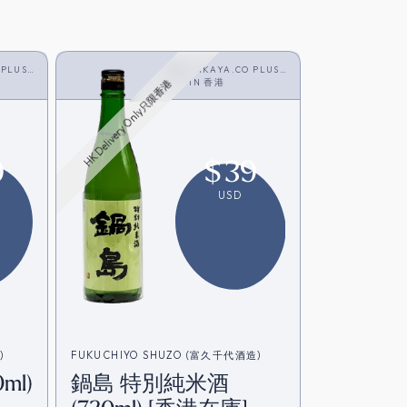
 PLUS
SAKAYA.CO PLUS
<SAKE>
IN
香港
HK Delivery Only只限香港
9
$
39
USD
)
FUKUCHIYO SHUZO (富久千代酒造)
ml)
鍋島 特別純米酒