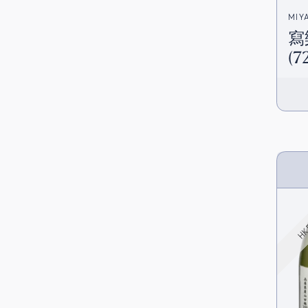
MIY
寫
(7
HK 