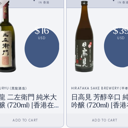
IN
香港
IN
香
売
$
16
$
3
USD
USD
URYU (黑龍酒造)
HIRATAKA SAKE BREWERY (平
龍 二左衛門 純米大
日高見 芳醇辛口 
醸 (720ml) [香港在
吟醸 (720ml) [香
]
庫]
ADD TO CART
ADD TO CART