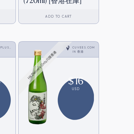
(720ml) [香港在庫]
ADD TO CART
 PLUS
CUVEES.COM
IN
香港
HK Delivery Only只限香港
6
$
16
USD