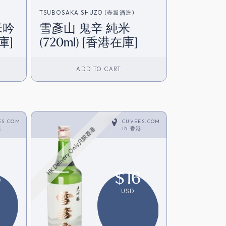
TSUBOSAKA SHUZO (壺坂酒造)
米吟
雪彥山 鬼辛 純米
庫]
(720ml) [香港在庫]
ADD TO CART
ES.COM
CUVEES.COM
港
IN
香港
HK Delivery Only只限香港
6
$
16
USD