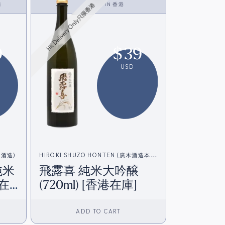
港
<SAKE>
IN
香港
HK Delivery Only只限香港
9
$
39
USD
孝酒造)
HIROKI SHUZO HONTEN (廣木酒造本
純米
飛露喜 純米大吟醸
店)
港在
(720ml) [香港在庫]
ADD TO CART