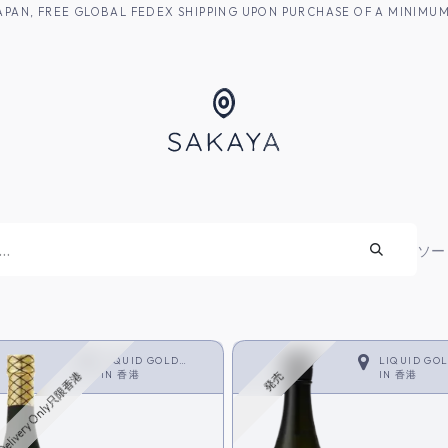
M JAPAN, FREE GLOBAL FEDEX SHIPPING UPON PURCHASE OF A MINIM
焼酎
ソー
LIQUID GOLD
LIQUID GO
LIMITED
IN
香港
LIMITED
IN
香港
Delivery Only只限香港
発売