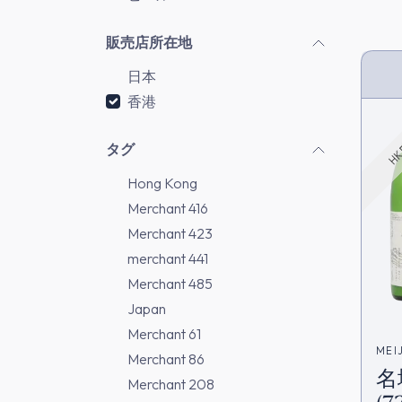
販売店所在地
日本
HK 
香港
タグ
Hong Kong
Merchant 416
Merchant 423
merchant 441
Merchant 485
Japan
Merchant 61
MEI
Merchant 86
名
Merchant 208