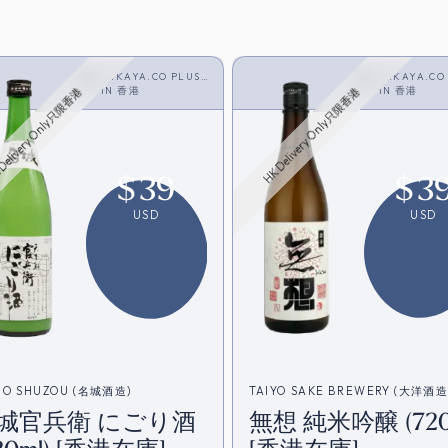
SAKAYA.CO PLUS
SAKAYA.CO
<SAKE>
IN
香港
<SAKE>
IN
香港
Delivery Only只限香港
HK Delivery Only只限香港
$
39
$
3
USD
USD
JO SHUZOU (名城酒造)
TAIYO SAKE BREWERY (大洋酒造
城官兵衛 にごり酒
無想 純米吟醸 (720