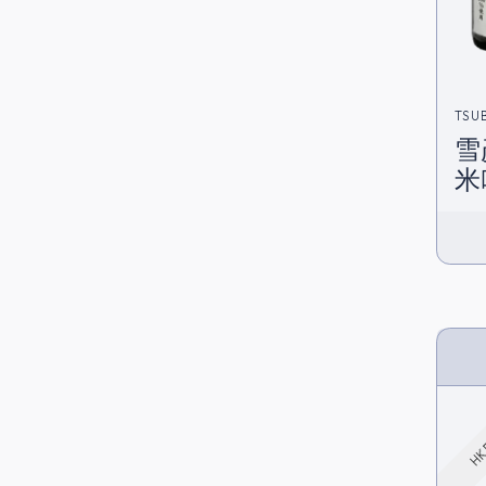
TSU
雪
米
在
HK 