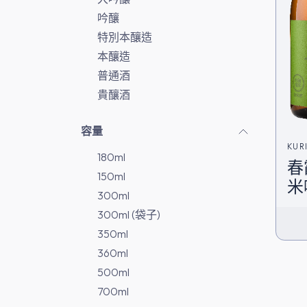
吟釀
特別本釀造
本釀造
普通酒
貴釀酒
容量
KUR
180ml
春
酒造
150ml
米吟
300ml
直
300ml (袋子)
350ml
360ml
500ml
700ml