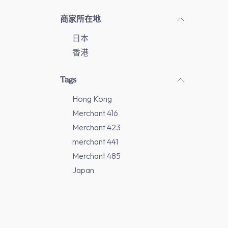
商家所在地
日本
香港
Tags
Hong Kong
Merchant 416
Merchant 423
merchant 441
Merchant 485
Japan
Merchant 61
Merchant 86
Merchant 208
Merchant 277