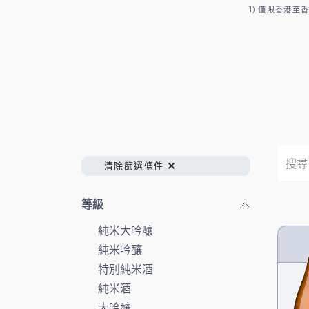
SKIP TO CONTENT
1) 僅限香港
香港地區
瀏覽全部
清酒
燒酎
清除篩選條件
等級
純米大吟釀
純米吟釀
特別純米酒
純米酒
大吟釀