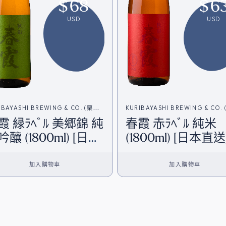
$
68
$
6
USD
USD
IBAYASHI BREWING & CO. (栗林
KURIBAYASHI BREWING & CO.
霞 緑ﾗﾍﾞﾙ 美郷錦 純
春霞 赤ﾗﾍﾞﾙ 純米
)
酒造)
釀 (1800ml) [日本
(1800ml) [日本直送
送]
加入購物車
加入購物車