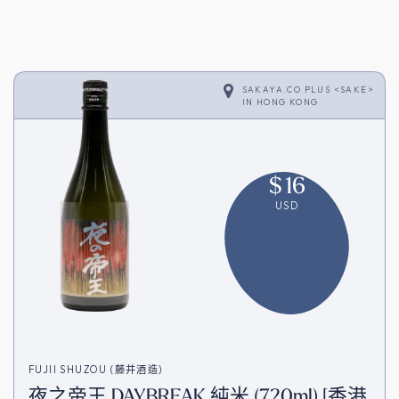
SAKAYA.CO PLUS <SAKE>
IN
HONG KONG
$
16
USD
FUJII SHUZOU (藤井酒造)
夜之帝王 DAYBREAK 純米 (720ml) [香港