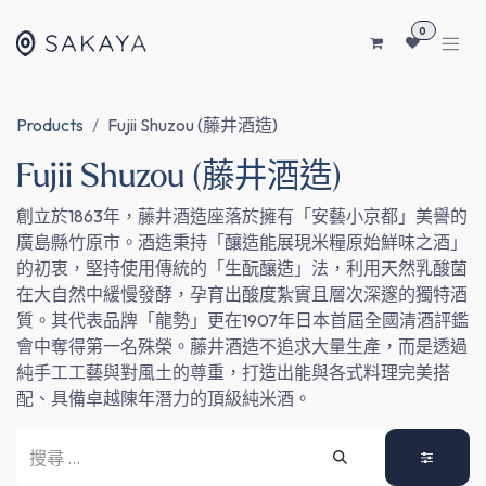
SKIP TO CONTENT
0
Products
Fujii Shuzou (藤井酒造)
Fujii Shuzou (藤井酒造)
創立於1863年，藤井酒造座落於擁有「安藝小京都」美譽的
廣島縣竹原市。酒造秉持「釀造能展現米糧原始鮮味之酒」
的初衷，堅持使用傳統的「生酛釀造」法，利用天然乳酸菌
在大自然中緩慢發酵，孕育出酸度紮實且層次深邃的獨特酒
質。其代表品牌「龍勢」更在1907年日本首屆全國清酒評鑑
會中奪得第一名殊榮。藤井酒造不追求大量生產，而是透過
純手工工藝與對風土的尊重，打造出能與各式料理完美搭
配、具備卓越陳年潛力的頂級純米酒。