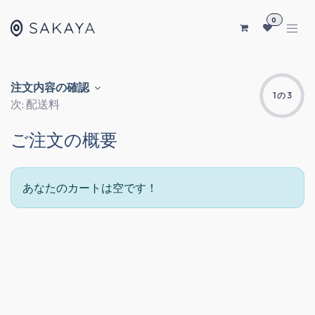
コンテンツへスキップ
0
注文内容の確認
1 の 3
次: 配送料
ご注文の概要
あなたのカートは空です！