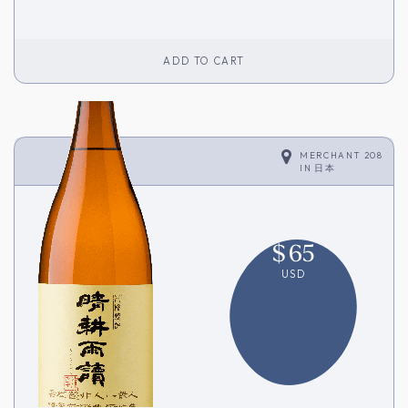
ADD TO CART
MERCHANT 208
IN
日本
$
65
USD