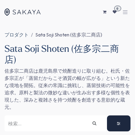
コンテンツへスキップ
0
プロダクト
Sata Soji Shoten (佐多宗二商店)
Sata Soji Shoten (佐多宗二商
店)
佐多宗二商店は鹿児島県で焼酎造りに取り組む。杜氏・佐
多宗正が「蒸留だからこそ酒質の幅が広がる」という新た
な境地を開拓。従来の常識に挑戦し、蒸留技術の可能性を
追求。原料と製法の微妙な違いが生み出す多様な個性を表
現した、深みと複雑さを持つ焼酎を創造する意欲的な蔵
元。