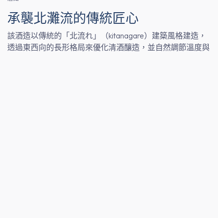
承襲北灘流的傳統匠心
該酒造以傳統的「北流れ」（kitanagare）建築風格建造，
透過東西向的長形格局來優化清酒釀造，並自然調節溫度與
空氣流通。南側以土牆遮蔽，以阻擋夏季強烈的陽光；北側
則迎向寒冷的冬季之風，形成最適合發酵的環境。
清酒
兵庫的高級酒米
茨木酒造（Ibaraki Shuzo）的旗艦清酒品牌「來樂」
（Rairaku），以兵庫縣出產的高級酒米——山田錦
（Yamadanishiki）以及純淨的湧泉水釀造而成。此酒以細緻
淡雅的香氣與清爽俐落的口感聞名，與瀨戶內海（Seto